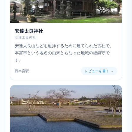
安達太良神社
安達太良神社
安達太良山などを遥拝するために建てられた古社で、
本宮市という地名の由来ともなった地域の総鎮守で
す。
本宮駅
レビューを書く
→