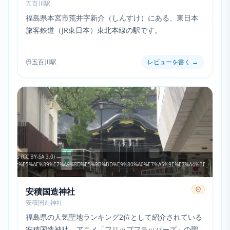
五百川駅
福島県本宮市荒井字新介（しんすけ）にある、東日本
旅客鉄道（JR東日本）東北本線の駅です。
五百川駅
レビューを書く
→
Commons (CC BY-SA 3.0) —
rg/wiki/File:%E5%AE%89%E7%A9%8D%E5%9B%BD%E9%80%A0%E7%A5%9E%E7%A4%BE_-
安積国造神社
安積国造神社
福島県の人気聖地ランキング2位として紹介されている
安積国造神社。アニメ「フリップフラッパーズ」の聖