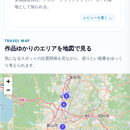
地として知られる。
レビューを書く
→
TRAVEL MAP
作品ゆかりのエリアを地図で見る
気になるスポットの位置関係を見ながら、巡りたい順番をゆっく
り考えられます。
+
−
4
1
5
2
6
7
3