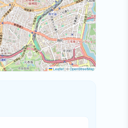
Leaflet
|
©
OpenStreetMap