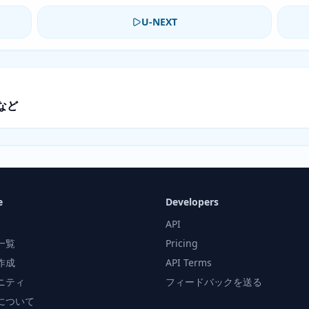
U-NEXT
など
e
Developers
API
一覧
Pricing
作成
API Terms
ニティ
フィードバックを送る
について