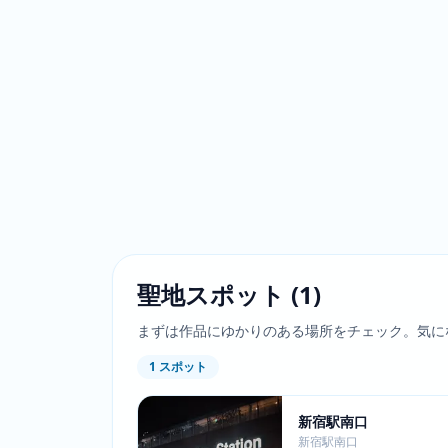
聖地スポット
(
1
)
まずは作品にゆかりのある場所をチェック。気に
1
スポット
新宿駅南口
新宿駅南口