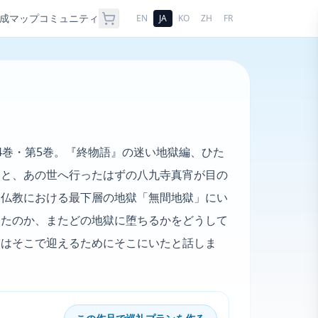
成
マップ
コミュニティ
EN
JA
KO
ZH
FR
4巻・第5巻。『終物語』の迷い地獄編、ひた
すと、あの世へ行ったはずの八九寺真宵が目の
、仏教における最下層の地獄「無間地獄」にい
いたのか、またどの地獄に堕ちるかをどうして
宵はそこで迎えるためにそこにいたと話しま