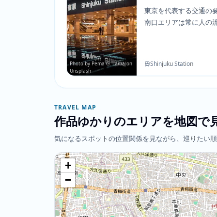
東京を代表する交通の
南口エリアは常に人の
は都会の孤独感をテー
品内でキャラクターの
表現しています。
Shinjuku Station
Photo by Pema G. Lama on
Unsplash
TRAVEL MAP
作品ゆかりのエリアを地図で
気になるスポットの位置関係を見ながら、巡りたい順
+
−