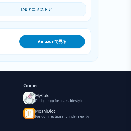
dアニメストア
Amazonで見る
Connect
MyColor
Budget app for otaku lifestyle
MeshiDice
Random restaurant finder nearby