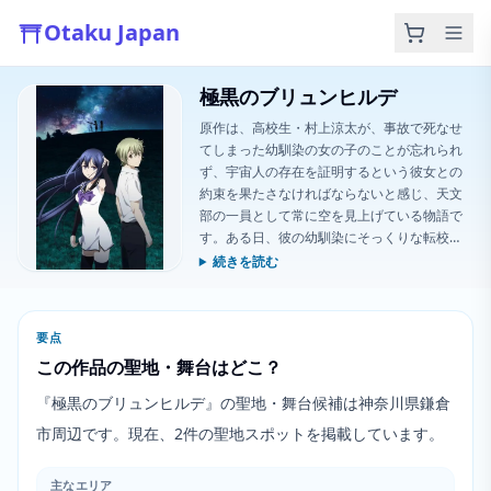
Otaku Japan
極黒のブリュンヒルデ
原作は、高校生・村上涼太が、事故で死なせ
てしまった幼馴染の女の子のことが忘れられ
ず、宇宙人の存在を証明するという彼女との
約束を果たさなければならないと感じ、天文
部の一員として常に空を見上げている物語で
す。ある日、彼の幼馴染にそっくりな転校
生・黒羽猫音が現れます。彼女は研究施設か
続きを読む
ら逃げ出した魔法使いだということが判明し
ます。
要点
この作品の聖地・舞台はどこ？
『極黒のブリュンヒルデ』の聖地・舞台候補は神奈川県鎌倉
市周辺です。現在、2件の聖地スポットを掲載しています。
主なエリア