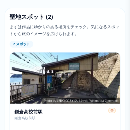
聖地スポット
(
2
)
まずは作品にゆかりのある場所をチェック。気になるスポッ
トから旅のイメージを広げられます。
2
スポット
Photo by LERK (CC BY-SA 4.0) via Wikimedia Commons
鎌倉高校前駅
鎌倉高校前駅