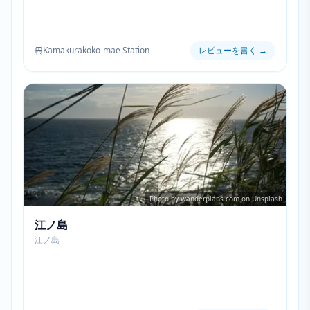
Kamakurakoko-mae Station
レビューを書く
→
Photo by wanderplans.com on Unsplash
江ノ島
江ノ島