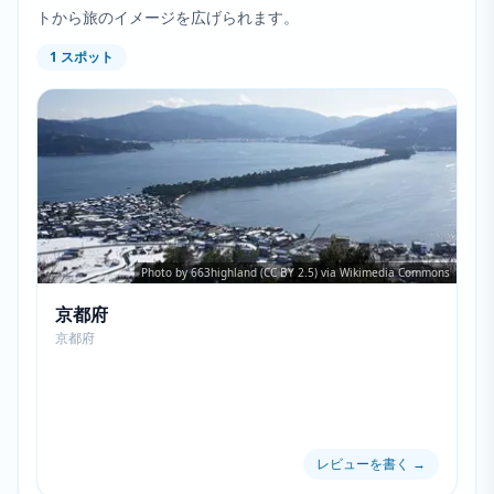
トから旅のイメージを広げられます。
1
スポット
Photo by 663highland (CC BY 2.5) via Wikimedia Commons
京都府
京都府
レビューを書く
→