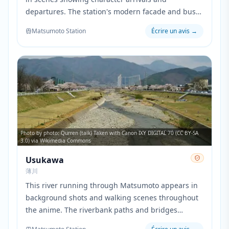
departures. The station's modern facade and busy
atmosphere represent the connection between the
Matsumoto Station
Écrire un avis
→
characters' small town life and the wider world
beyond.
Photo by photo: Qurren (talk) Taken with Canon IXY DIGITAL 70 (CC BY-SA
3.0) via Wikimedia Commons
Usukawa
薄川
This river running through Matsumoto appears in
background shots and walking scenes throughout
the anime. The riverbank paths and bridges
provide scenic routes where characters have