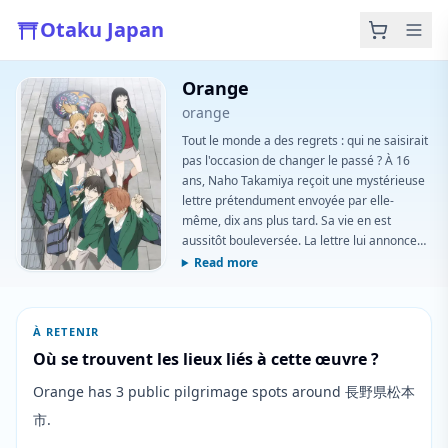
Otaku Japan
Orange
orange
Tout le monde a des regrets : qui ne saisirait
pas l'occasion de changer le passé ? À 16
ans, Naho Takamiya reçoit une mystérieuse
lettre prétendument envoyée par elle-
même, dix ans plus tard. Sa vie en est
aussitôt bouleversée. La lettre lui annonce
l'arrivée prochaine d'un nouvel élève, Kakeru
Read more
Naruse, et la presse de garder l'œil sur lui.
Pourquoi ? Naho devra décider du crédit à
accorder à ce message et à son
À RETENIR
avertissement énigmatique.
Où se trouvent les lieux liés à cette œuvre ?
Orange has 3 public pilgrimage spots around 長野県松本
市.