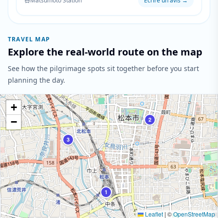
Matsumoto Station
Écrire un avis
→
important conversations and reflective moments
about their changing relationships.
TRAVEL MAP
Explore the real-world route on the map
See how the pilgrimage spots sit together before you start
planning the day.
+
−
2
3
1
Leaflet
|
©
OpenStreetMap