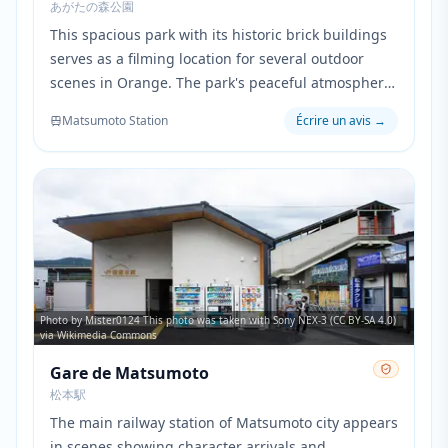
あがたの森公園
This spacious park with its historic brick buildings
serves as a filming location for several outdoor
scenes in Orange. The park's peaceful atmosphere
and tree-lined paths create the perfect setting for
Matsumoto Station
Écrire un avis
→
the characters' contemplative moments and group
gatherings.
Photo by Mister0124 This photo was taken with Sony NEX-3 (CC BY-SA 4.0)
via Wikimedia Commons
Gare de Matsumoto
松本駅
The main railway station of Matsumoto city appears
in scenes showing character arrivals and