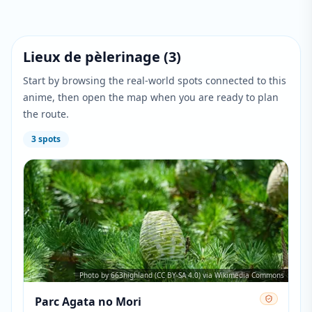
Lieux de pèlerinage
(
3
)
Start by browsing the real-world spots connected to this
anime, then open the map when you are ready to plan
the route.
3
spots
Photo by 663highland (CC BY-SA 4.0) via Wikimedia Commons
Parc Agata no Mori