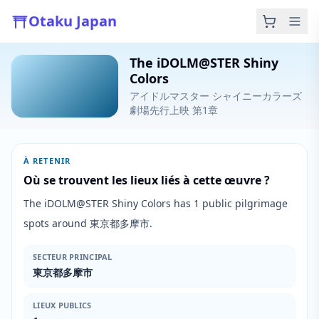
Otaku Japan
The iDOLM@STER Shiny
Colors
アイドルマスター シャイニーカラーズ
劇場先行上映 第1章
À RETENIR
Où se trouvent les lieux liés à cette œuvre ?
The iDOLM@STER Shiny Colors has 1 public pilgrimage
spots around 東京都多摩市.
SECTEUR PRINCIPAL
東京都多摩市
LIEUX PUBLICS