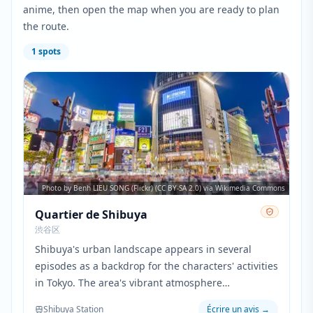
anime, then open the map when you are ready to plan
the route.
1
spots
Photo by Benh LIEU SONG (Flickr) (CC BY-SA 2.0) via Wikimedia Commons
Quartier de Shibuya
渋谷区
Shibuya's urban landscape appears in several
episodes as a backdrop for the characters' activities
in Tokyo. The area's vibrant atmosphere
complements the anime's themes of young adults
Shibuya Station
Écrire un avis
→