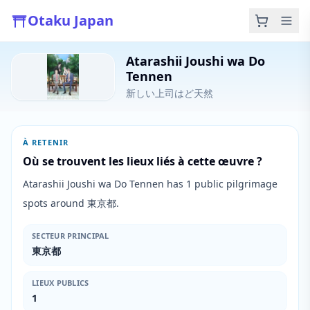
Otaku Japan
Atarashii Joushi wa Do
Tennen
新しい上司はど天然
À RETENIR
Où se trouvent les lieux liés à cette œuvre ?
Atarashii Joushi wa Do Tennen has 1 public pilgrimage
spots around 東京都.
SECTEUR PRINCIPAL
東京都
LIEUX PUBLICS
1