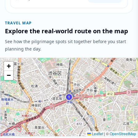
pursuing their creative careers in the city.
TRAVEL MAP
Explore the real-world route on the map
See how the pilgrimage spots sit together before you start
planning the day.
+
−
1
Leaflet
|
©
OpenStreetMap