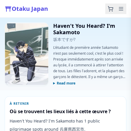
Otaku Japan
Haven't You Heard? I'm
Sakamoto
坂本ですが?
L'étudiant de première année Sakamoto
n'est pas seulement cool, c'est le plus cool !
Presque immédiatement après son arrivée
au lycée, il a commencé à attirer l'attention
de tous. Les filles l'adorent, et la plupart des
garçons le détestent. Il y a même un garçon
de la classe qui travaille comme mannequin,
Read more
mais qui est constamment éclipsé par
Sakamoto ! Peu importe les tours que les
autres garçons essaient de lui jouer,
À RETENIR
Sakamoto réussit toujours à les déjouer avec
Où se trouvent les lieux liés à cette œuvre ?
facilité et grâce. Bien que Sakamoto puisse
sembler cool et distant, il aide les autres
Haven't You Heard? I'm Sakamoto has 1 public
quand on le lui demande, comme
pilgrimage spots around 兵庫県西宮市.