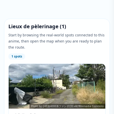
Lieux de pèlerinage
(
1
)
Start by browsing the real-world spots connected to this
anime, then open the map when you are ready to plan
the route.
1
spots
Photo by 小田急4000系ファン (CC0) via Wikimedia Commons