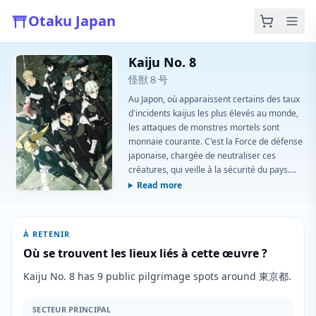
Otaku Japan
Kaiju No. 8
怪獣８号
Au Japon, où apparaissent certains des taux
d'incidents kaijus les plus élevés au monde,
les attaques de monstres mortels sont
monnaie courante. C'est la Force de défense
japonaise, chargée de neutraliser ces
créatures, qui veille à la sécurité du pays.
Kafka Hibino, employé du nettoyage des
Read more
cadavres de kaijus, rêve depuis toujours
d'intégrer cette force. Au moment où une
nouvelle chance s'offre à lui de réaliser ce
À RETENIR
rêve d'enfance, son corps subit une étrange
Où se trouvent les lieux liés à cette œuvre ?
transformation. Comment combattre des
kaijus quand on est soi-même devenu l'un
Kaiju No. 8 has 9 public pilgrimage spots around 東京都.
d'eux ?
SECTEUR PRINCIPAL