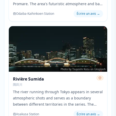
Promare. The area's futuristic atmosphere and bay
views provided inspiration for the coastal scenes of
Odaiba-Kaihinkoen Station
Écrire un avis
→
Promepolis.
Photo by Tsuyoshi Kozu on Unsplash
Rivière Sumida
隅田川
The river running through Tokyo appears in several
atmospheric shots and serves as a boundary
between different territories in the series. The
waterway's dark, flowing nature mirrors the
Asakusa Station
Écrire un avis
→