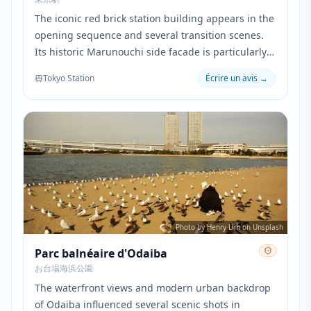
The iconic red brick station building appears in the
opening sequence and several transition scenes.
Its historic Marunouchi side facade is particularly
prominent when showing the characters' daily
Tokyo Station
Écrire un avis
→
work routine in central Tokyo.
Photo by Henry Lim on Unsplash
Parc balnéaire d'Odaiba
お台場海浜公園
The waterfront views and modern urban backdrop
of Odaiba influenced several scenic shots in