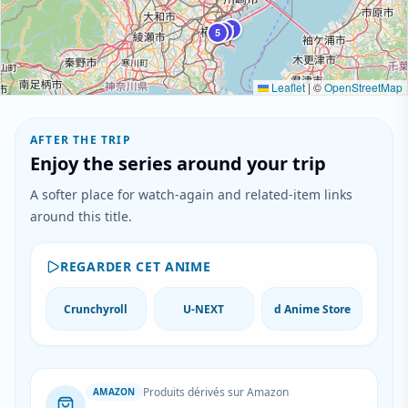
7
4
5
Leaflet
|
©
OpenStreetMap
AFTER THE TRIP
Enjoy the series around your trip
A softer place for watch-again and related-item links
around this title.
REGARDER CET ANIME
Crunchyroll
U-NEXT
d Anime Store
Produits dérivés sur Amazon
AMAZON