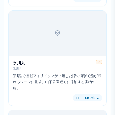
underground world of ghouls moving through the
city.
氷川丸
氷川丸
第1話で怪獣フィリノソマが上陸した際の衝撃で船が揺
れるシーンに登場。山下公園近くに停泊する実物の
船。
Écrire un avis
→