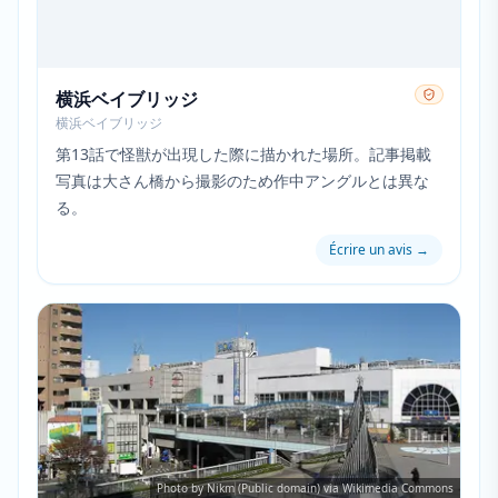
横浜ベイブリッジ
横浜ベイブリッジ
第13話で怪獣が出現した際に描かれた場所。記事掲載
写真は大さん橋から撮影のため作中アングルとは異な
る。
Écrire un avis
→
Photo by Nikm (Public domain) via Wikimedia Commons