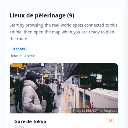
Lieux de pèlerinage
(
9
)
Start by browsing the real-world spots connected to this
anime, then open the map when you are ready to plan
the route.
9
spots
Lieux de la série
Photo by BREAKIFY on Unsplash
Gare de Tokyo
東京駅